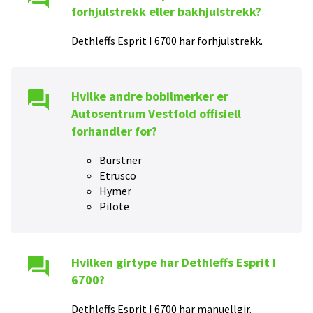
forhjulstrekk eller bakhjulstrekk?
Dethleffs Esprit I 6700
har
forhjulstrekk
.
Hvilke andre bobilmerker er
Autosentrum Vestfold
offisiell
forhandler for?
Bürstner
Etrusco
Hymer
Pilote
Hvilken girtype har
Dethleffs Esprit I
6700
?
Dethleffs Esprit I 6700
har
manuell
gir.