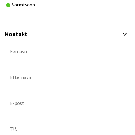
nyttelast, og at utstyrsnivået vil påvirke vekten.
Varmtvann
Kontakt oss
Øyvind Bjørkås: 41628000
Kontakt
Ellen Grace Gilbert: 94868000
Robert Kaneblei: 97494000