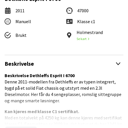
2011
47000
Manuell
Klasse c1
Holmestrand
Brukt
Se kart
Beskrivelse
Beskrivelse Dethleffs Esprit I 6700
Denne 2011-modellen fra Dethleffs er av typen integrert,
bygd på et solid Fiat chassis og utstyrt med en 2.3l
Dieselmotor. Her får du 4 sengeplasser, romslig sittegruppe
og mange smarte løsninger.
Kan kjøres med klasse C1 sertifikat.
Med en totalvekt på 4250 kg kan denne kjøres med sertifikat
klasse C1. Egenvekten er 3009 kg, det betyr at du har 1241 kg