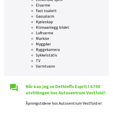
Elvarme
Fast toalett
Gassalarm
Kjøleskap
Klimaanlegg bildel
Luftvarme
Markise
Myggdør
Ryggekamera
Sykkelstativ
TV
Varmtvann
Når kan jeg se
Dethleffs Esprit I 6700
utstillingen hos
Autosentrum Vestfold
?
Åpningstidene hos
Autosentrum Vestfold
er: