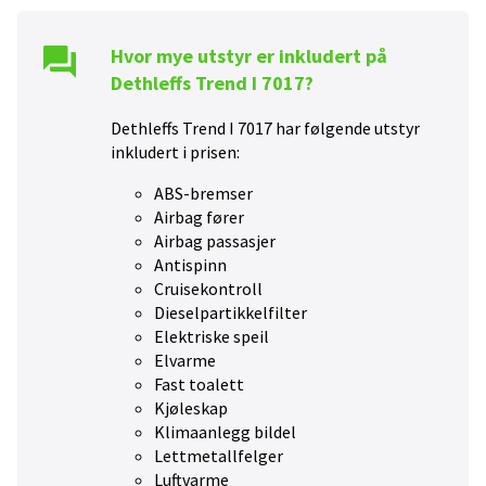
Hvor mye utstyr er inkludert på
Dethleffs Trend I 7017
?
Dethleffs Trend I 7017
har følgende utstyr
inkludert i prisen:
ABS-bremser
Airbag fører
Airbag passasjer
Antispinn
Cruisekontroll
Dieselpartikkelfilter
Elektriske speil
Elvarme
Fast toalett
Kjøleskap
Klimaanlegg bildel
Lettmetallfelger
Luftvarme