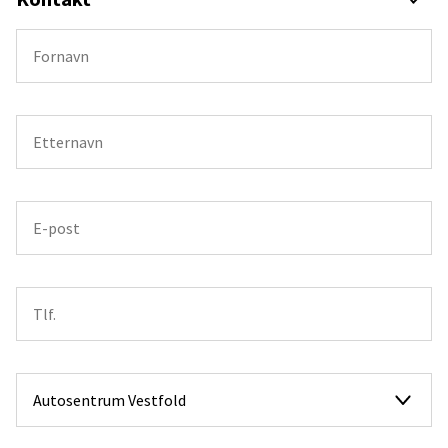
Øyvind Bjørkås: 41628000
Robert Kaneblei: 97494000