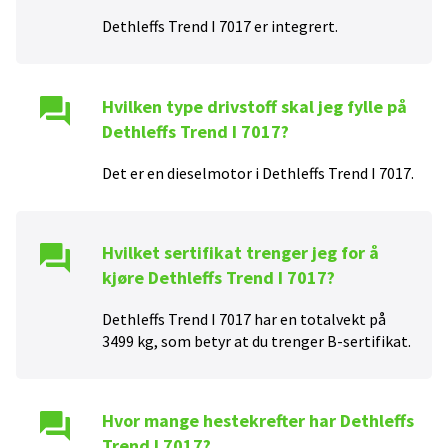
Dethleffs Trend I 7017
er
integrert
.
Hvilken type drivstoff skal jeg fylle på
Dethleffs Trend I 7017
?
Det er en
diesel
motor i
Dethleffs Trend I 7017
.
Hvilket sertifikat trenger jeg for å
kjøre
Dethleffs Trend I 7017
?
Dethleffs Trend I 7017
har en totalvekt på
3499
kg, som betyr at du trenger
B
-sertifikat.
Hvor mange hestekrefter har
Dethleffs
Trend I 7017
?