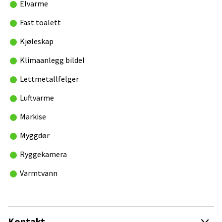
Elvarme
Registrering av bil
Vi er Autoreg-forhandler, oppbevarer kjennemerker og kan
Fast toalett
registrere bil og vogn på få minutter. Ta med deg BankID ved
signering.
Kjøleskap
Eget verksted
Klimaanlegg bildel
Vi har et godkjent verksted og utfører service og
Lettmetallfelger
reparasjoner på bil- og bodel. Vi kan tilpasse bilen din
akkurat slik du vil ha den, enten du vil montere hengerfeste,
Luftvarme
solceller, eller hva det måtte være. Ingen ting er umulig.
Markise
Vi ønsker deg hjertelig velkommen til oss og gleder oss
til å få treffe deg!
Myggdør
-Vennlig hilsen alle ansatte hos Autosentrum i Vestfold.
Ryggekamera
Varmtvann
Med forbehold om feil i annonsen. Merk at alle bobiler og
campingvogner oppgis med veiledende egenvekt og
nyttelast, og at utstyrsnivået vil påvirke vekten.
Kontakt oss
Kontakt