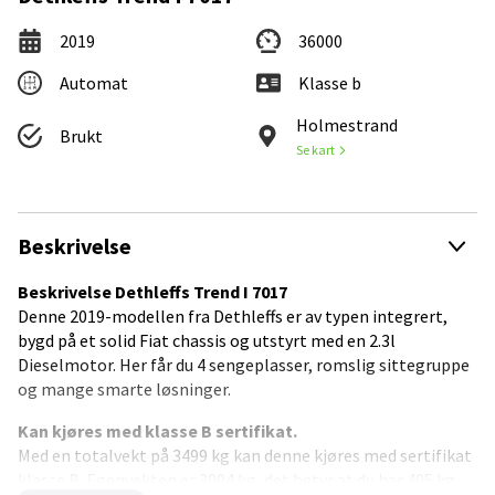
2019
36000
Automat
Klasse b
Holmestrand
Brukt
Se kart
Beskrivelse
Beskrivelse Dethleffs Trend I 7017
Denne 2019-modellen fra Dethleffs er av typen integrert,
bygd på et solid Fiat chassis og utstyrt med en 2.3l
Dieselmotor. Her får du 4 sengeplasser, romslig sittegruppe
og mange smarte løsninger.
Kan kjøres med klasse B sertifikat.
Med en totalvekt på 3499 kg kan denne kjøres med sertifikat
klasse B. Egenvekten er 3094 kg, det betyr at du har 405 kg