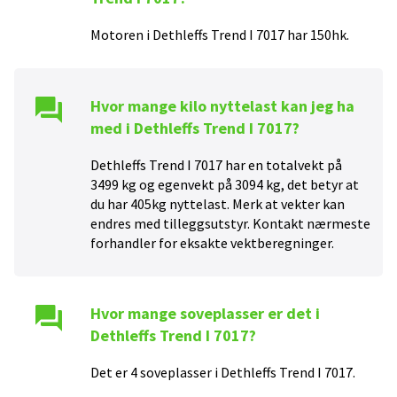
Motoren i
Dethleffs Trend I 7017
har
150
hk.
Hvor mange kilo nyttelast kan jeg ha
med i
Dethleffs Trend I 7017
?
Dethleffs Trend I 7017 har en totalvekt på
3499 kg og egenvekt på 3094 kg, det betyr at
du har 405kg nyttelast. Merk at vekter kan
endres med tilleggsutstyr. Kontakt nærmeste
forhandler for eksakte vektberegninger.
Hvor mange soveplasser er det i
Dethleffs Trend I 7017
?
Det er
4
soveplasser i
Dethleffs Trend I 7017
.