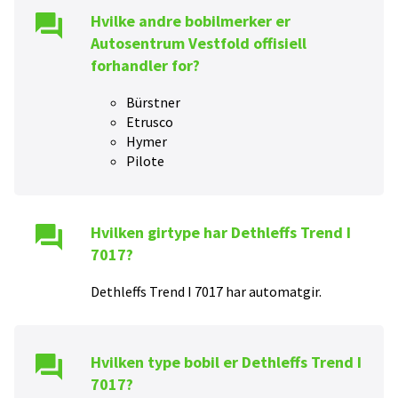
Hvilke andre bobilmerker er
Autosentrum Vestfold
offisiell
forhandler for?
Bürstner
Etrusco
Hymer
Pilote
Hvilken girtype har
Dethleffs Trend I
7017
?
Dethleffs Trend I 7017
har
automat
gir.
Hvilken type bobil er
Dethleffs Trend I
7017
?