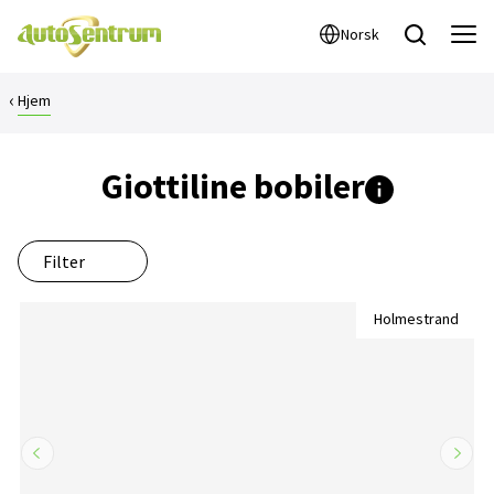
Norsk
Hjem
Giottiline bobiler
Her finner du
Filter
Holmestrand