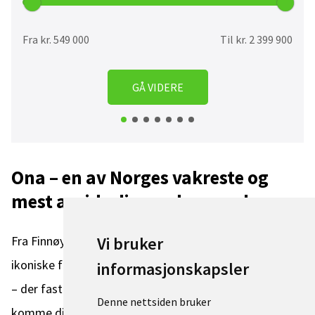
Fra kr. 549 000
Til kr. 2 399 900
GÅ VIDERE
Ona – en av Norges vakreste og
mest avsidesliggende øyperler
Fra Finnøy fortsetter øyhoppingen videre til det lille og
Vi bruker
ikoniske fiskeværet Ona, som ligger ytterst mot havet
informasjonskapsler
– der fastlandet slutter og storhavet begynner. For å
Denne nettsiden bruker
komme dit tar du ferje fra Finnøy til Sandøy, og derfra