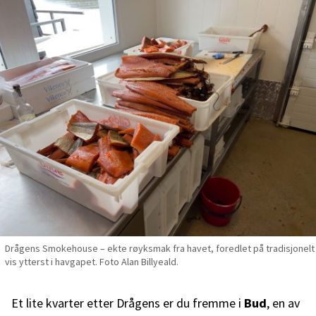
Drågens Smokehouse – ekte røyksmak fra havet, foredlet på tradisjonelt
vis ytterst i havgapet. Foto Alan Billyeald.
Et lite kvarter etter Drågens er du fremme i
Bud
, en av