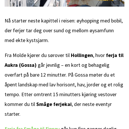
Nå starter neste kapittel i reisen: øyhopping med bobil,
der ferjer tar deg over sund og mellom øysamfunn
med ekte kystsjarm.
Fra Molde kjører du sørover til
Hollingen
, hvor
ferja til
Aukra (Gossa)
går jevnlig – en kort og behagelig
overfart på bare 12 minutter. På Gossa møter du et
åpent landskap med lav horisont, hav, jorder og et rolig
tempo. Etter omtrent 15 minutters kjøring vestover
kommer du til
Småge ferjekai
, der neste eventyr
starter.
Ferja fra Småge til Finnøy
går kun fire ganger daglig,