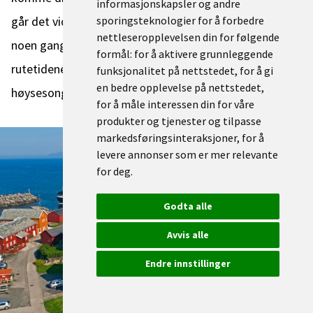
informasjonskapsler og andre
går det videre med en kort ferjetur til Ona. Ferjene går
sporingsteknologier for å forbedre
nettleseropplevelsen din for følgende
noen ganger daglig, men det er viktig å sjekke
formål:
for å aktivere grunnleggende
rutetidene nøye, spesielt om du reiser utenfor
funksjonalitet på nettstedet
,
for å gi
en bedre opplevelse på nettstedet
,
høysesong.
for å måle interessen din for våre
produkter og tjenester og tilpasse
markedsføringsinteraksjoner
,
for å
levere annonser som er mer relevante
for deg
.
Godta alle
Avvis alle
Endre innstillinger