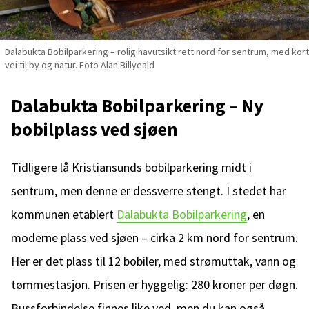
Dalabukta Bobilparkering – rolig havutsikt rett nord for sentrum, med kort
vei til by og natur. Foto Alan Billyeald
Dalabukta Bobilparkering – Ny
bobilplass ved sjøen
Tidligere lå Kristiansunds bobilparkering midt i
sentrum, men denne er dessverre stengt. I stedet har
kommunen etablert
Dalabukta Bobilparkering
, en
moderne plass ved sjøen – cirka 2 km nord for sentrum.
Her er det plass til 12 bobiler, med strømuttak, vann og
tømmestasjon. Prisen er hyggelig: 280 kroner per døgn.
Bussforbindelse finnes like ved, men du kan også