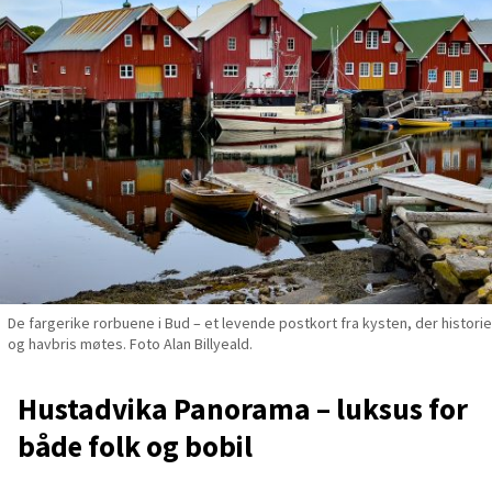
De fargerike rorbuene i Bud – et levende postkort fra kysten, der historie
og havbris møtes. Foto Alan Billyeald.
Hustadvika Panorama – luksus for
både folk og bobil