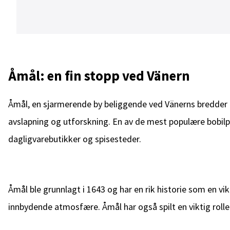
Åmål: en fin stopp ved Vänern
Åmål, en sjarmerende by beliggende ved Vänerns bredder B
avslapning og utforskning. En av de mest populære bobilpl
dagligvarebutikker og spisesteder.
Åmål ble grunnlagt i 1643 og har en rik historie som en v
innbydende atmosfære. Åmål har også spilt en viktig roll