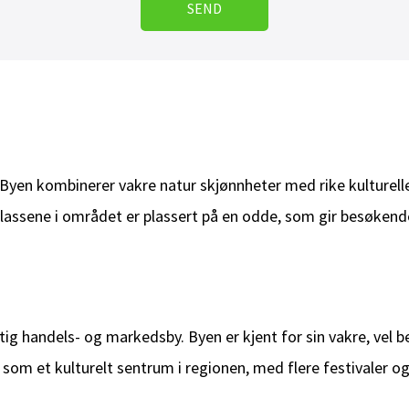
SEND
yen kombinerer vakre natur skjønnheter med rike kulturelle 
assene i området er plassert på en odde, som gir besøkende e
iktig handels- og markedsby. Byen er kjent for sin vakre, ve
e som et kulturelt sentrum i regionen, med flere festivaler